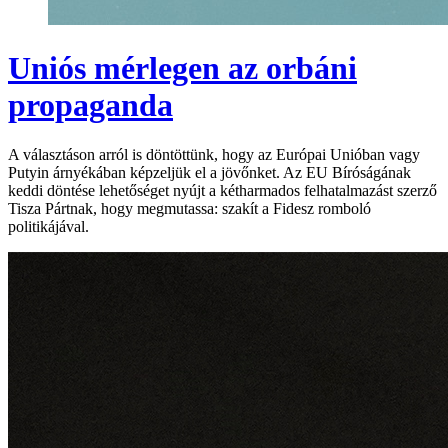
Uniós mérlegen az orbáni
propaganda
A választáson arról is döntöttünk, hogy az Európai Unióban vagy
Putyin árnyékában képzeljük el a jövőnket. Az EU Bíróságának
keddi döntése lehetőséget nyújt a kétharmados felhatalmazást szerző
Tisza Pártnak, hogy megmutassa: szakít a Fidesz romboló
politikájával.