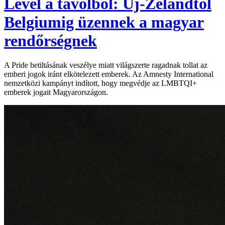
Levél a távolból: Új-Zélandtól
Belgiumig üzennek a magyar
rendőrségnek
A Pride betiltásának veszélye miatt világszerte ragadnak tollat az
emberi jogok iránt elkötelezett emberek. Az Amnesty International
nemzetközi kampányt indított, hogy megvédje az LMBTQI+
emberek jogait Magyarországon.