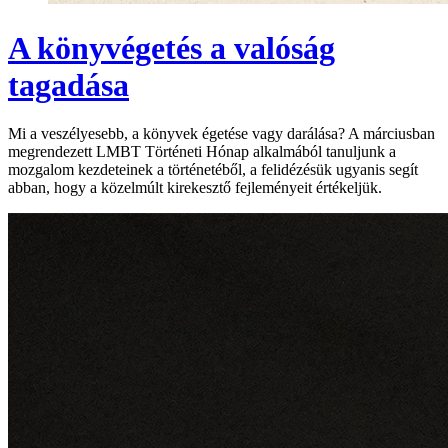
A könyvégetés a valóság
tagadása
Mi a veszélyesebb, a könyvek égetése vagy darálása? A márciusban
megrendezett LMBT Történeti Hónap alkalmából tanuljunk a
mozgalom kezdeteinek a történetéből, a felidézésük ugyanis segít
abban, hogy a közelmúlt kirekesztő fejleményeit értékeljük.