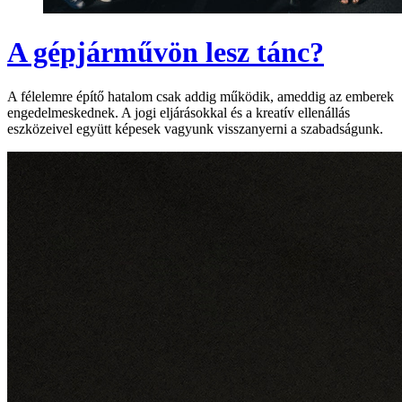
A gépjárművön lesz tánc?
A félelemre építő hatalom csak addig működik, ameddig az emberek
engedelmeskednek. A jogi eljárásokkal és a kreatív ellenállás
eszközeivel együtt képesek vagyunk visszanyerni a szabadságunk.