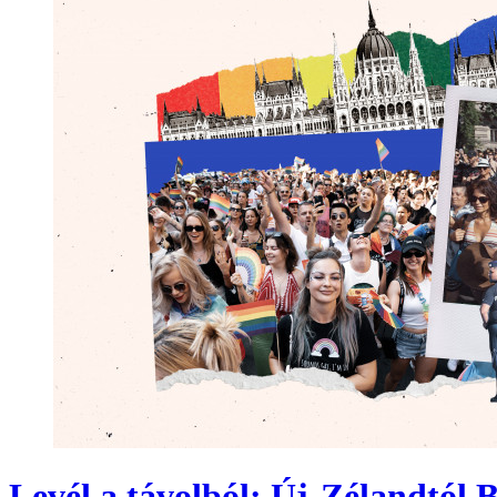
Levél a távolból: Új-Zélandtól