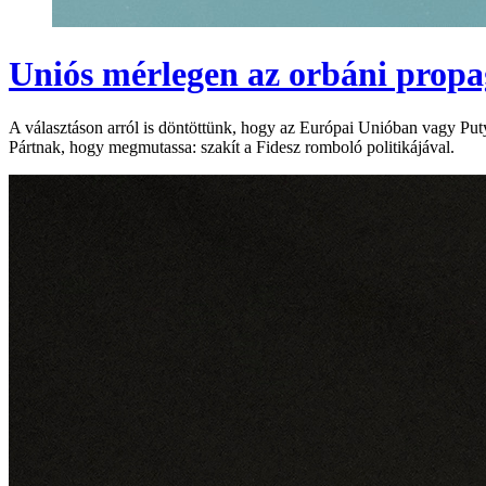
Uniós mérlegen az orbáni prop
A választáson arról is döntöttünk, hogy az Európai Unióban vagy Put
Pártnak, hogy megmutassa: szakít a Fidesz romboló politikájával.