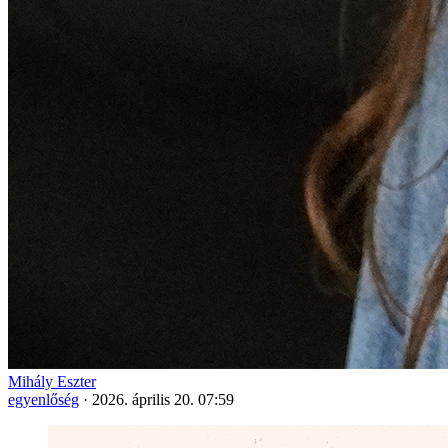
Mihály Eszter
egyenlőség
·
2026. április 20. 07:59