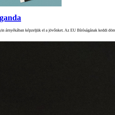
aganda
yin árnyékában képzeljük el a jövőnket. Az EU Bíróságának keddi dönté