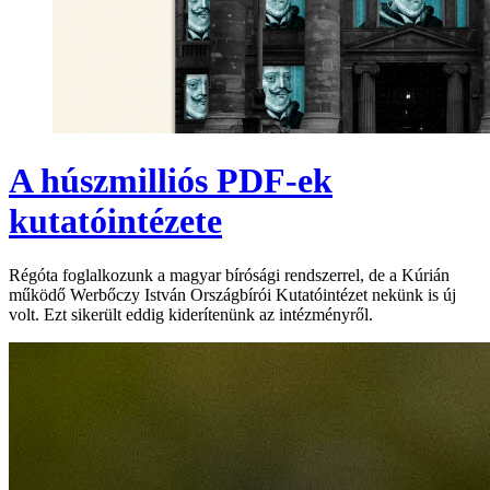
A húszmilliós PDF-ek
kutatóintézete
Régóta foglalkozunk a magyar bírósági rendszerrel, de a Kúrián
működő Werbőczy István Országbírói Kutatóintézet nekünk is új
volt. Ezt sikerült eddig kiderítenünk az intézményről.