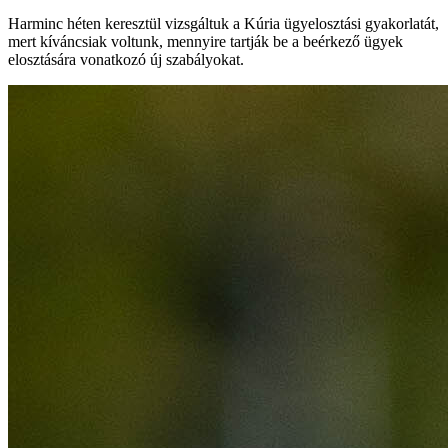
Harminc héten keresztül vizsgáltuk a Kúria ügyelosztási gyakorlatát,
mert kíváncsiak voltunk, mennyire tartják be a beérkező ügyek
elosztására vonatkozó új szabályokat.