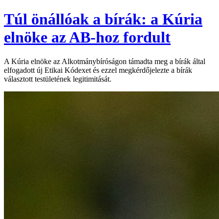
Túl önállóak a bírák: a Kúria
elnöke az AB-hoz fordult
A Kúria elnöke az Alkotmánybíróságon támadta meg a bírák által
elfogadott új Etikai Kódexet és ezzel megkérdőjelezte a bírák
választott testületének legitimitását.