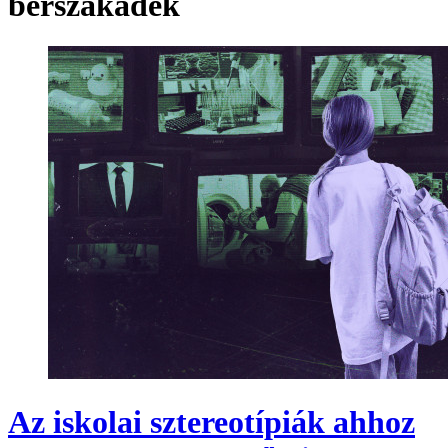
bérszakadék
Az iskolai sztereotípiák ahhoz