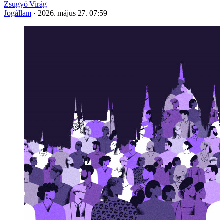
Zsugyó Virág
Jogállam
·
2026. május 27. 07:59