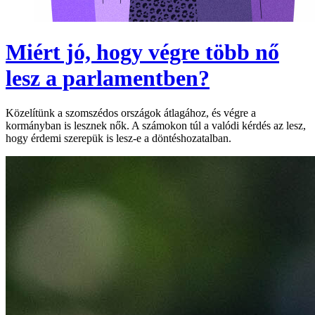
Miért jó, hogy végre több nő
lesz a parlamentben?
Közelítünk a szomszédos országok átlagához, és végre a
kormányban is lesznek nők. A számokon túl a valódi kérdés az lesz,
hogy érdemi szerepük is lesz-e a döntéshozatalban.