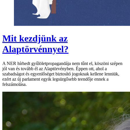
Mit kezdjünk az
Alaptörvénnyel?
A NER hírhedt gyűlöletpropagandája nem tűnt el, köszöni szépen
jól van és tovább él az Alaptörvényben. Éppen ott, ahol a
szabadságot és egyenlőséget biztosító jogoknak kellene lenniük,
ezért az új parlament egyik legsürgősebb teendője ennek a
felszámolása.