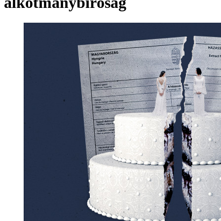
alkotmánybíróság