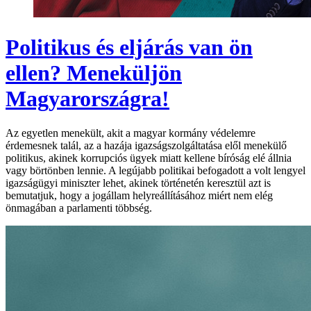
Politikus és eljárás van ön
ellen? Meneküljön
Magyarországra!
Az egyetlen menekült, akit a magyar kormány védelemre
érdemesnek talál, az a hazája igazságszolgáltatása elől menekülő
politikus, akinek korrupciós ügyek miatt kellene bíróság elé állnia
vagy börtönben lennie. A legújabb politikai befogadott a volt lengyel
igazságügyi miniszter lehet, akinek történetén keresztül azt is
bemutatjuk, hogy a jogállam helyreállításához miért nem elég
önmagában a parlamenti többség.