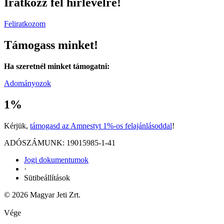
Iratkozz fel hírlevélre!
Feliratkozom
Támogass minket!
Ha szeretnél minket támogatni:
Adományozok
1%
Kérjük,
támogasd az Amnestyt 1%-os felajánlásoddal
!
ADÓSZÁMUNK: 19015985-1-41
Jogi dokumentumok
·
Sütibeállítások
© 2026 Magyar Jeti Zrt.
Vége