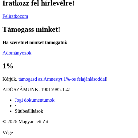
Iratkozz fel hírlevélre!
Feliratkozom
Támogass minket!
Ha szeretnél minket támogatni:
Adományozok
1%
Kérjük,
támogasd az Amnestyt 1%-os felajánlásoddal
!
ADÓSZÁMUNK: 19015985-1-41
Jogi dokumentumok
·
Sütibeállítások
© 2026 Magyar Jeti Zrt.
Vége