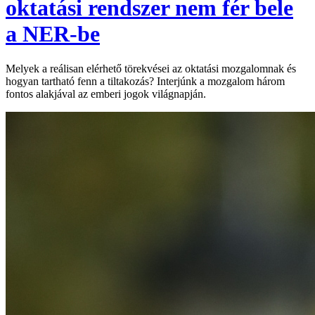
oktatási rendszer nem fér bele
a NER-be
Melyek a reálisan elérhető törekvései az oktatási mozgalomnak és
hogyan tartható fenn a tiltakozás? Interjúnk a mozgalom három
fontos alakjával az emberi jogok világnapján.