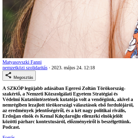
Matyasovszki Fanni
nemzetközi szolidaritás
·
2023. május 24. 12:18
Megosztás
A SZKÓP legújabb adásában Egeresi Zoltán Törökország-
szakértő, a Nemzeti Közszolgálati Egyetem Stratégiai és
Védelmi Kutatóintézetének kutatója volt a vendégünk, akivel a
nemrégiben lezajlott törökországi választások első fordulójáról,
az eredmények jelentőségéről, és a két nagy politikai rivális,
Erdoğan elnök és Kemal Kılıçdaroğlu ellenzéki elnökjelölt
közötti párharc kontextusáról, előzményeiről is beszélgettünk.
Podcast.
Forrás