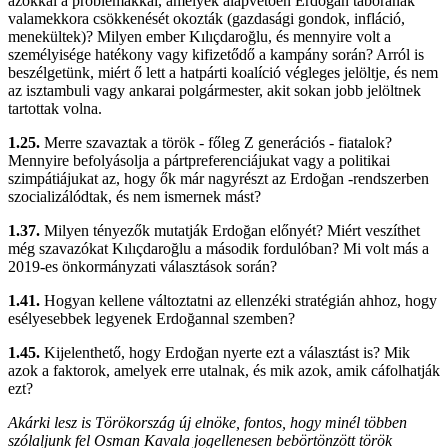
azokkal a problémákkal, amelyek alapvetően Erdoğan táborának
valamekkora csökkenését okozták (gazdasági gondok, infláció,
menekültek)? Milyen ember Kılıçdaroğlu, és mennyire volt a
személyisége hatékony vagy kifizetődő a kampány során? Arról is
beszélgetünk, miért ő lett a hatpárti koalíció végleges jelöltje, és nem
az isztambuli vagy ankarai polgármester, akit sokan jobb jelöltnek
tartottak volna.
1.25.
Merre szavaztak a török - főleg Z generációs - fiatalok?
Mennyire befolyásolja a pártpreferenciájukat vagy a politikai
szimpátiájukat az, hogy ők már nagyrészt az Erdoğan -rendszerben
szocializálódtak, és nem ismernek mást?
1.37.
Milyen tényezők mutatják Erdoğan előnyét? Miért veszíthet
még szavazókat Kılıçdaroğlu a második fordulóban? Mi volt más a
2019-es önkormányzati választások során?
1.41.
Hogyan kellene változtatni az ellenzéki stratégián ahhoz, hogy
esélyesebbek legyenek Erdoğannal szemben?
1.45.
Kijelenthető, hogy Erdoğan nyerte ezt a választást is? Mik
azok a faktorok, amelyek erre utalnak, és mik azok, amik cáfolhatják
ezt?
Akárki lesz is Törökország új elnöke, fontos, hogy minél többen
szólaljunk fel Osman Kavala jogellenesen bebörtönzött török