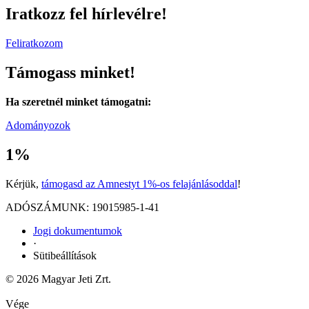
Iratkozz fel hírlevélre!
Feliratkozom
Támogass minket!
Ha szeretnél minket támogatni:
Adományozok
1%
Kérjük,
támogasd az Amnestyt 1%-os felajánlásoddal
!
ADÓSZÁMUNK: 19015985-1-41
Jogi dokumentumok
·
Sütibeállítások
© 2026 Magyar Jeti Zrt.
Vége