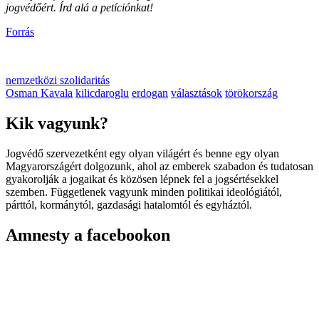
jogvédőért. Írd alá a petíciónkat!
Forrás
nemzetközi szolidaritás
Osman Kavala
kilicdaroglu
erdogan
választások
törökország
Kik vagyunk?
Jogvédő szervezetként egy olyan világért és benne egy olyan
Magyarországért dolgozunk, ahol az emberek szabadon és tudatosan
gyakorolják a jogaikat és közösen lépnek fel a jogsértésekkel
szemben. Függetlenek vagyunk minden politikai ideológiától,
párttól, kormánytól, gazdasági hatalomtól és egyháztól.
Amnesty a facebookon