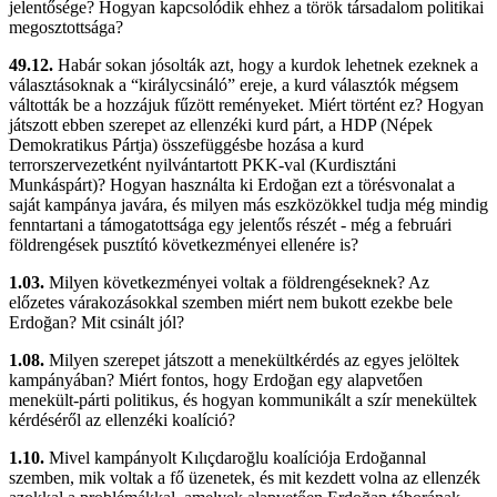
jelentősége? Hogyan kapcsolódik ehhez a török társadalom politikai
megosztottsága?
49.12.
Habár sokan jósolták azt, hogy a kurdok lehetnek ezeknek a
választásoknak a “királycsináló” ereje, a kurd választók mégsem
váltották be a hozzájuk fűzött reményeket. Miért történt ez? Hogyan
játszott ebben szerepet az ellenzéki kurd párt, a HDP (Népek
Demokratikus Pártja) összefüggésbe hozása a kurd
terrorszervezetként nyilvántartott PKK-val (Kurdisztáni
Munkáspárt)? Hogyan használta ki Erdoğan ezt a törésvonalat a
saját kampánya javára, és milyen más eszközökkel tudja még mindig
fenntartani a támogatottsága egy jelentős részét - még a februári
földrengések pusztító következményei ellenére is?
1.03.
Milyen következményei voltak a földrengéseknek? Az
előzetes várakozásokkal szemben miért nem bukott ezekbe bele
Erdoğan? Mit csinált jól?
1.08.
Milyen szerepet játszott a menekültkérdés az egyes jelöltek
kampányában? Miért fontos, hogy Erdoğan egy alapvetően
menekült-párti politikus, és hogyan kommunikált a szír menekültek
kérdéséről az ellenzéki koalíció?
1.10.
Mivel kampányolt Kılıçdaroğlu koalíciója Erdoğannal
szemben, mik voltak a fő üzenetek, és mit kezdett volna az ellenzék