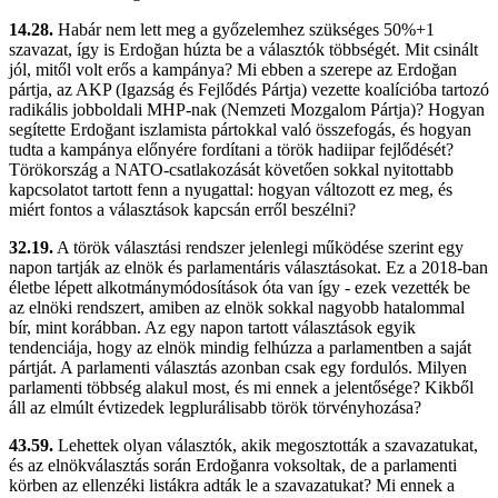
14.28.
Habár nem lett meg a győzelemhez szükséges 50%+1
szavazat, így is Erdoğan húzta be a választók többségét. Mit csinált
jól, mitől volt erős a kampánya? Mi ebben a szerepe az Erdoğan
pártja, az AKP (Igazság és Fejlődés Pártja) vezette koalícióba tartozó
radikális jobboldali MHP-nak (Nemzeti Mozgalom Pártja)? Hogyan
segítette Erdoğant iszlamista pártokkal való összefogás, és hogyan
tudta a kampánya előnyére fordítani a török hadiipar fejlődését?
Törökország a NATO-csatlakozását követően sokkal nyitottabb
kapcsolatot tartott fenn a nyugattal: hogyan változott ez meg, és
miért fontos a választások kapcsán erről beszélni?
32.19.
A török választási rendszer jelenlegi működése szerint egy
napon tartják az elnök és parlamentáris választásokat. Ez a 2018-ban
életbe lépett alkotmánymódosítások óta van így - ezek vezették be
az elnöki rendszert, amiben az elnök sokkal nagyobb hatalommal
bír, mint korábban. Az egy napon tartott választások egyik
tendenciája, hogy az elnök mindig felhúzza a parlamentben a saját
pártját. A parlamenti választás azonban csak egy fordulós. Milyen
parlamenti többség alakul most, és mi ennek a jelentősége? Kikből
áll az elmúlt évtizedek legplurálisabb török törvényhozása?
43.59.
Lehettek olyan választók, akik megosztották a szavazatukat,
és az elnökválasztás során Erdoğanra voksoltak, de a parlamenti
körben az ellenzéki listákra adták le a szavazatukat? Mi ennek a