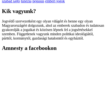
szabad sajtó
tunézia
pegasus
emberi jogok
Kik vagyunk?
Jogvédő szervezetként egy olyan világért és benne egy olyan
Magyarországért dolgozunk, ahol az emberek szabadon és tudatosan
gyakorolják a jogaikat és közösen lépnek fel a jogsértésekkel
szemben. Függetlenek vagyunk minden politikai ideológiától,
párttól, kormánytól, gazdasági hatalomtól és egyháztól.
Amnesty a facebookon