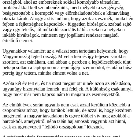
országból, ahol az embereknek sokkal komolyabb társadalmi
problémákkal kell szembenézniük, mert mélyebb a szegénység,
beágyazottabb a korrupció vagy előrehaladottabbak a klímaválság
okozta károk. Ahogy azt is tudtam, hogy azok az eszmék, amiket én
fejben a fejlettséghez kapcsolok - független bíróságok, szabad sajtó
vagy egy felelős, jól működő szociális háló - ezeken a helyeken
inkább kiváltságok, mintsem egy jogállami rendszer magától
értetődő elemei.
Ugyanakkor valamiért az a választ sem tartottam helyesnek, hogy
Magyarország fejlett ország. Mivel a kérdés így teljesen sarokba
szorított, azt csináltam, ami abban a percben a legbölcsebbnek tűnt:
bekapcsoltam a laptopomon a repülőgép üzemmódot, és utána húsz
percig úgy tettem, mintha elment volna a net.
Azóta két év telt el, és ha most megint ott ülnék azon az előadáson,
ugyanúgy bizonytalan lennék, mit feleljek. A különbség csak annyi,
hogy most már nem kapcsolnám ki magam az eseményekből.
Az elmúlt évek során ugyanis nem csak azzal kerültem közelebb a
csoporttársaimhoz, hogy barátok lettünk, de azzal is, hogy kezdtem
megérteni: a magyar társadalom is egyre többet vív meg azokból a
harcokból, amelyekről néha talán hajlamosak vagyunk azt hinni,
csak az úgynevezett “fejlődő országokban” léteznek.