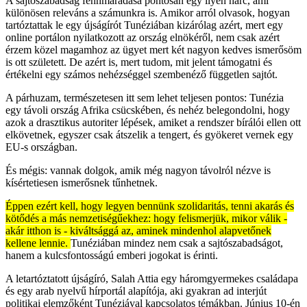
A sajtószabadság fennmaradása pontosan egy ilyen harc, ami
különösen releváns a számunkra is. Amikor arról olvasok, hogyan
tartóztattak le egy újságírót Tunéziában kizárólag azért, mert egy
online portálon nyilatkozott az ország elnökéről, nem csak azért
érzem közel magamhoz az ügyet mert két nagyon kedves ismerősöm
is ott született. De azért is, mert tudom, mit jelent támogatni és
értékelni egy számos nehézséggel szembenéző független sajtót.
A párhuzam, természetesen itt sem lehet teljesen pontos: Tunézia
egy távoli ország Afrika csücskében, és nehéz belegondolni, hogy
azok a drasztikus autoriter lépések, amiket a rendszer bírálói ellen ott
elkövetnek, egyszer csak átszelik a tengert, és gyökeret vernek egy
EU-s országban.
És mégis: vannak dolgok, amik még nagyon távolról nézve is
kísértetiesen ismerősnek tűnhetnek.
Éppen ezért kell, hogy legyen bennünk szolidaritás, tenni akarás és
kötődés a más nemzetiségűekhez: hogy felismerjük, mikor válik -
akár itthon is - kiváltsággá az, aminek mindenhol alapvetőnek
kellene lennie.
Tunéziában mindez nem csak a sajtószabadságot,
hanem a kulcsfontosságú emberi jogokat is érinti.
A letartóztatott újságíró, Salah Attia egy háromgyermekes családapa
és egy arab nyelvű hírportál alapítója, aki gyakran ad interjút
politikai elemzőként Tunéziával kapcsolatos témákban. Június 10-én