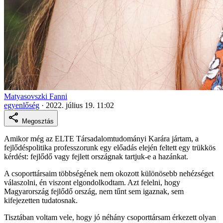
Matyasovszki Fanni
egyenlőség
·
2022. július 19. 11:02
Megosztás
Amikor még az ELTE Társadalomtudományi Karára jártam, a
fejlődéspolitika professzorunk egy előadás elején feltett egy trükkös
kérdést: fejlődő vagy fejlett országnak tartjuk-e a hazánkat.
A csoporttársaim többségének nem okozott különösebb nehézséget
válaszolni, én viszont elgondolkodtam. Azt felelni, hogy
Magyarország fejlődő ország, nem tűnt sem igaznak, sem
kifejezetten tudatosnak.
Tisztában voltam vele, hogy jó néhány csoporttársam érkezett olyan