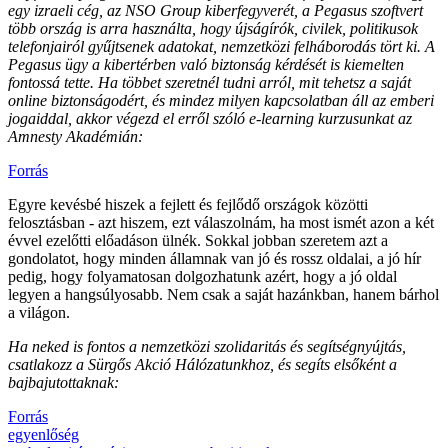
egy izraeli cég, az NSO Group kiberfegyverét, a Pegasus szoftvert
több ország is arra használta, hogy újságírók, civilek, politikusok
telefonjairól gyűjtsenek adatokat, nemzetközi felháborodás tört ki. A
Pegasus ügy a kibertérben való biztonság kérdését is kiemelten
fontossá tette. Ha többet szeretnél tudni arról, mit tehetsz a saját
online biztonságodért, és mindez milyen kapcsolatban áll az emberi
jogaiddal, akkor végezd el erről szóló e-learning kurzusunkat az
Amnesty Akadémián:
Forrás
Egyre kevésbé hiszek a fejlett és fejlődő országok közötti
felosztásban - azt hiszem, ezt válaszolnám, ha most ismét azon a két
évvel ezelőtti előadáson ülnék. Sokkal jobban szeretem azt a
gondolatot, hogy minden államnak van jó és rossz oldalai, a jó hír
pedig, hogy folyamatosan dolgozhatunk azért, hogy a jó oldal
legyen a hangsúlyosabb. Nem csak a saját hazánkban, hanem bárhol
a világon.
Ha neked is fontos a nemzetközi szolidaritás és segítségnyújtás,
csatlakozz a Sürgős Akció Hálózatunkhoz, és segíts elsőként a
bajbajutottaknak:
Forrás
egyenlőség