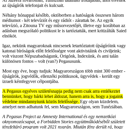
Al Jazeera fővárosban, Tuniszban található irodájában, ahol elvették
az újságírók telefonjait és kulcsait.
Néhány hónappal később, októberben a hatóságok összesen három
médiumot - két televíziót és egy rádiót - zárattak be. Az egyik
televízió, a Zitouna TV egy műsorvezetőjét, illetve egy korábban az
adásban megszólaló politikust le is tartóztatták, mert kritizálták Saied
elnököt.
Igaz, nekünk magyaroknak nincsenek letartóztatott újságíróink vagy
katonai bíróságok előtt felelősségre vont aktivistáink és civiljeink;
volt viszont Népszabadságunk, Origónk, Indexünk, és ami talán
különösen fontos – volt (van?) Pegasusunk.
Most egy éve, hogy tudjuk: Magyarországon több mint 300 ember -
újságírók, jogvédők, ellenzéki politikusok, ügyvédek - került egy
izraeli kémfegyver célpontjába.
A Pegasus egyéves születésnapja pedig nem csak arra emlékeztet
bennünket, hogy bárki lehet áldozat, hanem arra is, hogy a jogaink
védelme mindannyiunk közös felelőssége.
Egy olyan küzdelem,
amelyet nem adhatunk fel, sem Magyarországon, sem Tunéziában.
A Pegasus Project az Amnesty International és egy nemzetközi
oknyomozócsapat, a Forbidden Stories együttműködéséből született
tényfeltáró program volt 2021 nyarán. Miután fény derült rá, hogy