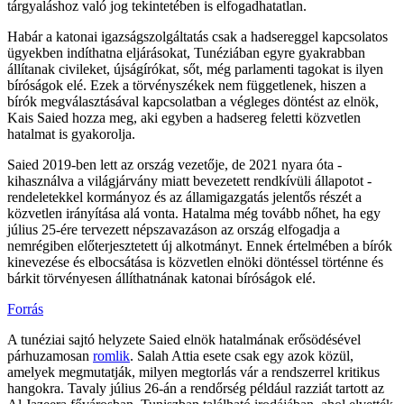
tárgyaláshoz való jog tekintetében is elfogadhatatlan.
Habár a katonai igazságszolgáltatás csak a hadsereggel kapcsolatos
ügyekben indíthatna eljárásokat, Tunéziában egyre gyakrabban
állítanak civileket, újságírókat, sőt, még parlamenti tagokat is ilyen
bíróságok elé. Ezek a törvényszékek nem függetlenek, hiszen a
bírók megválasztásával kapcsolatban a végleges döntést az elnök,
Kais Saied hozza meg, aki egyben a hadsereg feletti közvetlen
hatalmat is gyakorolja.
Saied 2019-ben lett az ország vezetője, de 2021 nyara óta -
kihasználva a világjárvány miatt bevezetett rendkívüli állapotot -
rendeletekkel kormányoz és az államigazgatás jelentős részét a
közvetlen irányítása alá vonta. Hatalma még tovább nőhet, ha egy
július 25-ére tervezett népszavazáson az ország elfogadja a
nemrégiben előterjesztetett új alkotmányt. Ennek értelmében a bírók
kinevezése és elbocsátása is közvetlen elnöki döntéssel történne és
bárkit törvényesen állíthatnának katonai bíróságok elé.
Forrás
A tunéziai sajtó helyzete Saied elnök hatalmának erősödésével
párhuzamosan
romlik
. Salah Attia esete csak egy azok közül,
amelyek megmutatják, milyen megtorlás vár a rendszerrel kritikus
hangokra. Tavaly július 26-án a rendőrség például razziát tartott az