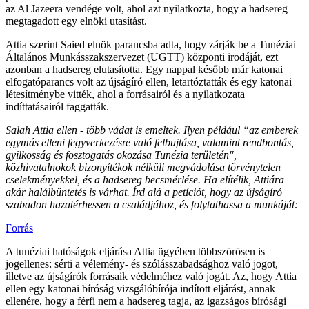
az Al Jazeera vendége volt, ahol azt nyilatkozta, hogy a hadsereg
megtagadott egy elnöki utasítást.
Attia szerint Saied elnök parancsba adta, hogy zárják be a Tunéziai
Általános Munkásszakszervezet (UGTT) központi irodáját, ezt
azonban a hadsereg elutasította. Egy nappal később már katonai
elfogatóparancs volt az újságíró ellen, letartóztatták és egy katonai
létesítménybe vitték, ahol a forrásairól és a nyilatkozata
indíttatásairól faggatták.
Salah Attia ellen - több vádat is emeltek. Ilyen például “az emberek
egymás elleni fegyverkezésre való felbujtása, valamint rendbontás,
gyilkosság és fosztogatás okozása Tunézia területén",
közhivatalnokok bizonyítékok nélküli megvádolása törvénytelen
cselekményekkel, és a hadsereg becsmérlése. Ha elítélik, Attiára
akár halálbüntetés is várhat. Írd alá a petíciót, hogy az újságíró
szabadon hazatérhessen a családjához, és folytathassa a munkáját:
Forrás
A tunéziai hatóságok eljárása Attia ügyében többszörösen is
jogellenes: sérti a vélemény- és szólásszabadsághoz való jogot,
illetve az újságírók forrásaik védelméhez való jogát. Az, hogy Attia
ellen egy katonai bíróság vizsgálóbírója indított eljárást, annak
ellenére, hogy a férfi nem a hadsereg tagja, az igazságos bírósági